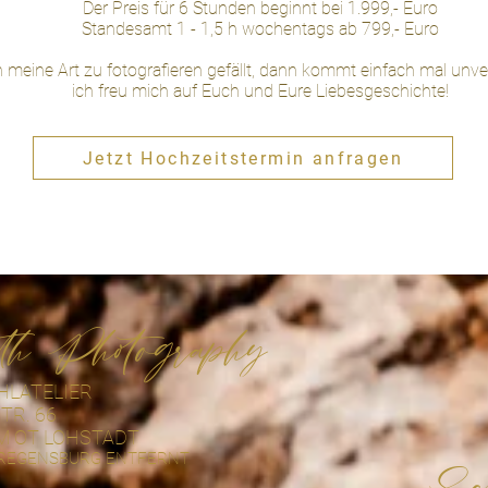
Der Preis für 6 Stunden beginnt be
i 1.999
,- Euro
​Standesamt 1 - 1,5 h wochentags ab 799,- Euro
meine Art zu fotografieren gefällt, dann kommt einfach mal unver
ich freu mich auf Euch und Eure Liebesgeschichte!
Jetzt Hochzeitstermin anfragen
th Photography
LATELIER
TR. 66
M OT LOHSTADT
 REGENSBURG ENTFERNT