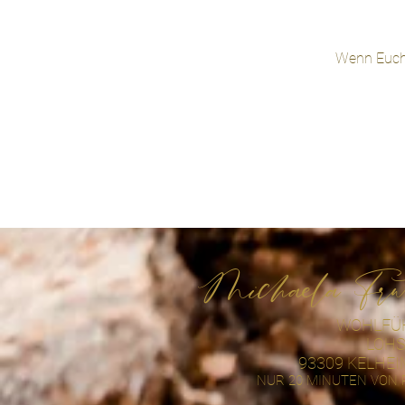
Wenn Euch 
Michaela Fru
WOHLFÜH
LOHS
93309 KELHEI
NUR 20 MINUTEN VON