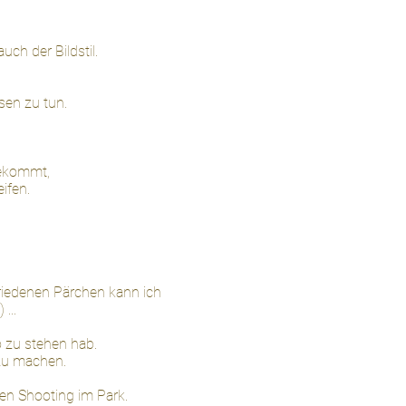
uch der Bildstil.
sen zu tun.
bekommt,
ifen.
riedenen Pärchen kann ich
 ...
o zu stehen hab.
zu machen.
en Shooting im Park.