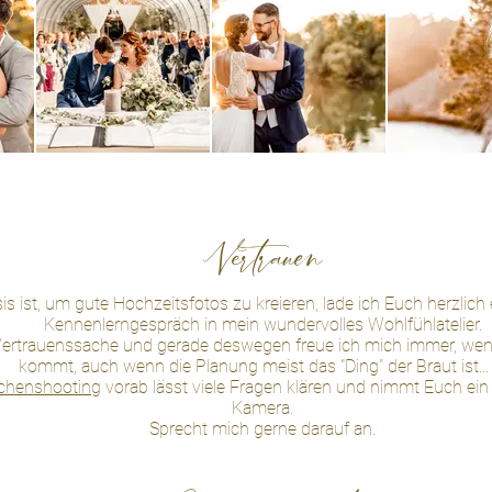
Vertrauen
is ist, um gute Hochzeitsfotos zu kreieren, lade ich Euch herzlich
Kennenlerngespräch in mein wundervolles Wohlfühlatelier.
Vertrauenssache und gerade deswegen freue ich mich immer, wen
kommt, auch wenn die Planung meist das "Ding" der Braut ist... 
chenshooting
vorab lässt viele Fragen klären und nimmt Euch ein 
Kamera.
Sprecht mich gerne darauf an.