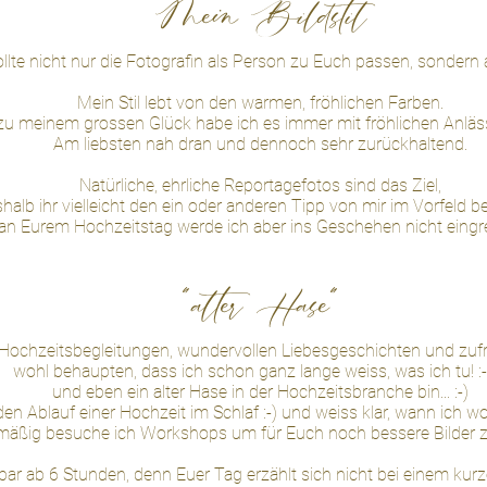
Mein Bildstil
ollte nicht nur die Fotografin als Person zu Euch passen, sondern a
Mein Stil lebt von den warmen, fröhlichen Farben.
u meinem grossen Glück habe ich es immer mit fröhlichen Anläs
Am liebsten nah dran und dennoch sehr zurückhaltend.
Natürliche, ehrliche Reportagefotos sind das Ziel,
halb ihr vielleicht den ein oder anderen Tipp von mir im Vorfeld 
an Eurem Hochzeitstag werde ich aber ins Geschehen nicht eingre
"alter Hase"
Hochzeitsbegleitungen, wundervollen Liebesgeschichten und zuf
wohl behaupten,
dass ich schon ganz lange
weiss, was ich tu! :-)
und eben ein alter Hase in der Hochzeitsbranche bin... :-)
en Ablauf einer Hochzeit im Schlaf :-) und weiss klar, wann ich w
mäßig besuche ich Workshops um für Euch noch bessere Bilder 
r ab 6 Stunden, denn Euer Tag erzählt sich nicht bei einem kurz