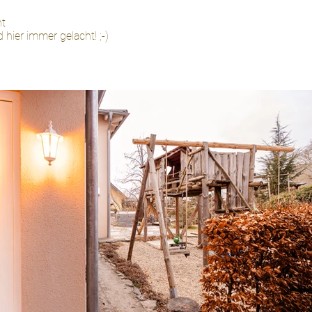
t
 immer gelacht! ;-)