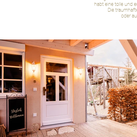
habt eine tolle und ents
Die traumhaften Wutze
oder ausführlich euer 