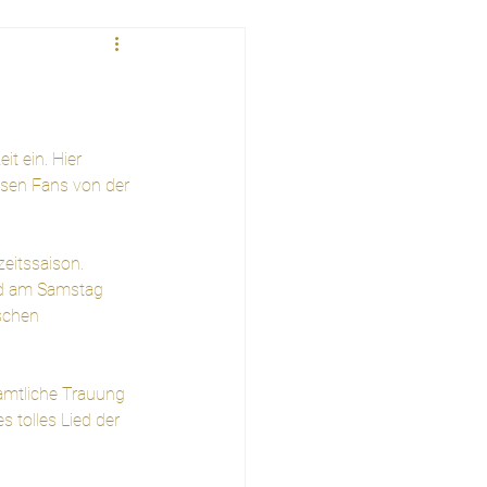
t ein. Hier 
esen Fans von der 
itssaison. 
nd am Samstag 
schen 
amtliche Trauung 
 tolles Lied der 