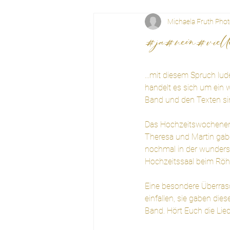
Michaela Fruth Pho
#ja#nein#viellei
...mit diesem Spruch lud
handelt es sich um ein 
Band und den Texten sin
Das Hochzeitswochenend
Theresa und Martin gab
nochmal in der wundersc
Hochzeitssaal beim Röhr
Eine besondere Überras
einfallen, sie gaben die
Band. Hört Euch die Lied