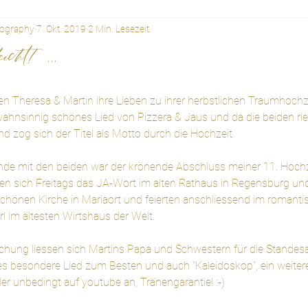
tography
7. Okt. 2019
2 Min. Lesezeit
cht! ...
en Theresa & Martin ihre Lieben zu ihrer herbstlichen Traumhochzei
wahnsinnig schönes Lied von Pizzera & Jaus und da die beiden ri
d zog sich der Titel als Motto durch die Hochzeit.
e mit den beiden war der krönende Abschluss meiner 11. Hochze
en sich Freitags das JA-Wort im alten Rathaus in Regensburg u
hönen Kirche in Mariaort und feierten anschliessend im romanti
l im ältesten Wirtshaus der Welt.
chung liessen sich Martins Papa und Schwestern für die Standes
ses besondere Lied zum Besten und auch "Kaleidoskop", ein weiteres
er unbedingt auf youtube an, Tränengarantie! :-)