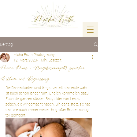
Beitrag
Micha Fruth Photography
12. März 2023
1 Min. Lesezeit
Meine Maus - Neugeborenenfotos zwischen
Kelheim und Regensburg
Die Dankeskarten sind längst verteilt, das erste Jahr 
ist auch schon länger rum. Endlich komme ich dazu, 
Euch die ganzen süssen Babybilder von Lea zu 
zeigen, die wir gemacht haben. Bin ganz stolz, sie hat 
das, wie auch immer wieder ihr großer Bruder, richtig 
toll gemacht. 