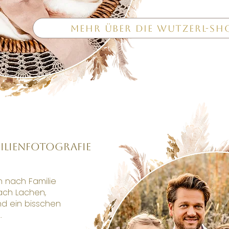
Mehr über die Wutzerl-S
ilienfotografie
n nach Familie
ach Lachen,
nd ein bisschen
.