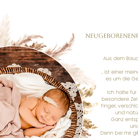
Neugeborenen
Aus dem Bauch
... ist einer me
es um die Ge
Ich halte fü
besondere Zeit
Finger, verschl
und natür
Ganz entsp
und
Denn bei mir gi