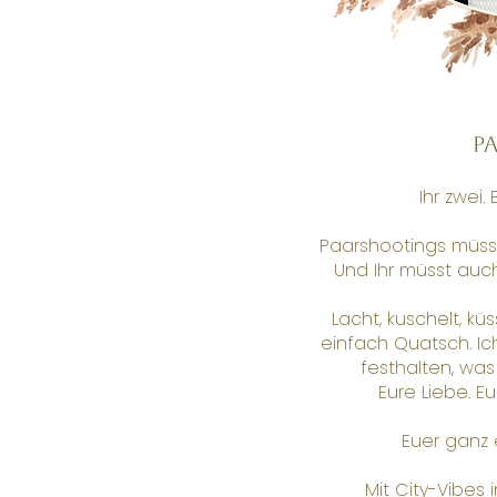
P
Ihr zwei. 
Paarshootings müssen
Und Ihr müsst auch
Lacht, kuschelt, k
einfach Quatsch. I
festhalten, wa
Eure Liebe. E
Euer ganz 
Mit City-Vibes