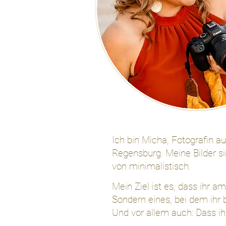
Ich bin Micha, Fotografin a
Regensburg. Meine Bilder sin
von minimalistisch.
Mein Ziel ist es, dass ihr a
Sondern eines, bei dem ihr
Und vor allem auch: Dass ih