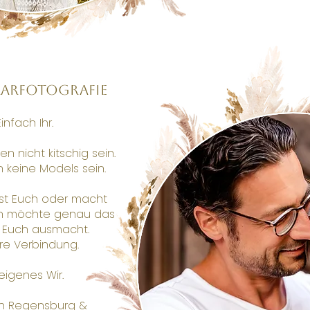
aarfotografie
Einfach Ihr.
 nicht kitschig sein.
 keine Models sein.
üsst Euch oder macht
ch möchte genau das
s Euch ausmacht.
ure Verbindung.
eigenes Wir.
 in Regensburg &